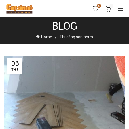
0
0
BLOG
Home
Thi công sàn nhựa
06
TH3