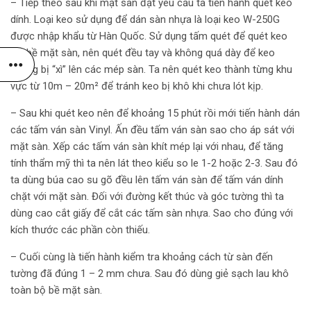
– Tiếp theo sau khi mặt sàn đạt yêu cầu ta tiến hành quét keo
dính. Loại keo sử dụng để dán sàn nhựa là loại keo W-250G
được nhập khẩu từ Hàn Quốc. Sử dụng tấm quét để quét keo
lên bề mặt sàn, nên quét đều tay và không quá dày để keo
không bị “xì” lên các mép sàn. Ta nên quét keo thành từng khu
vực từ 10m – 20m² để tránh keo bị khô khi chưa lót kịp.
– Sau khi quét keo nên để khoảng 15 phút rồi mới tiến hành dán
các tấm ván sàn Vinyl. Ấn đều tấm ván sàn sao cho áp sát với
mặt sàn. Xếp các tấm ván sàn khít mép lại với nhau, để tăng
tính thẩm mỹ thì ta nên lát theo kiểu so le 1-2 hoặc 2-3. Sau đó
ta dùng búa cao su gõ đều lên tấm ván sàn để tấm ván dính
chặt với mặt sàn. Đối với đường kết thúc và góc tường thì ta
dùng cao cắt giấy để cắt các tấm sàn nhựa. Sao cho đúng với
kích thước các phần còn thiếu.
– Cuối cùng là tiến hành kiểm tra khoảng cách từ sàn đến
tường đã đúng 1 – 2 mm chưa. Sau đó dùng giẻ sạch lau khô
toàn bộ bề mặt sàn.