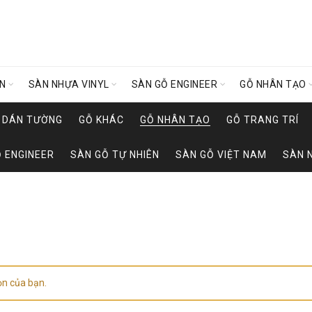
ÊN
SÀN NHỰA VINYL
SÀN GỖ ENGINEER
GỖ NHÂN TẠO
Y DÁN TƯỜNG
GỖ KHÁC
GỖ NHÂN TẠO
GỖ TRANG TRÍ
 ENGINEER
SÀN GỖ TỰ NHIÊN
SÀN GỖ VIỆT NAM
SÀN 
ọn của bạn.