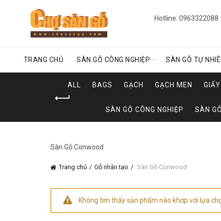
Hotline: 0963322088
TRANG CHỦ
SÀN GỖ CÔNG NGHIỆP
SÀN GỖ TỰ NHI
ALL
BAGS
GẠCH
GẠCH MEN
GIẤ
SÀN GỖ CÔNG NGHIỆP
SÀN GỖ
Sàn Gỗ Conwood
Trang chủ
Gỗ nhân tạo
Sàn Gỗ Conwood
Không tìm thấy sản phẩm nào khớp với lựa ch