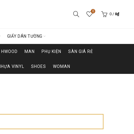
0
0
/
0
₫
GIẤY DÁN TƯỜNG
HWOOD
MAN
PHỤ KIỆN
SÀN GIÁ RẺ
NHỰA VINYL
SHOES
WOMAN