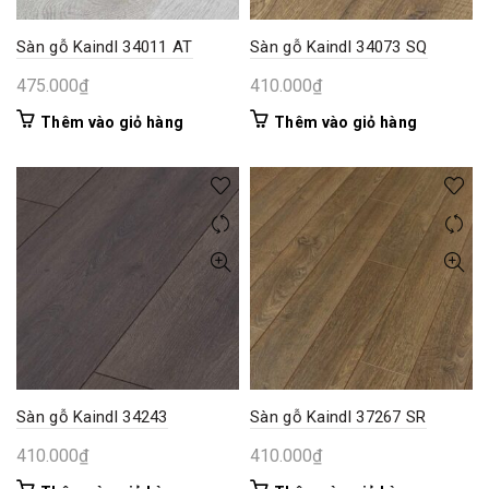
Sàn gỗ Kaindl 34011 AT
Sàn gỗ Kaindl 34073 SQ
475.000
₫
410.000
₫
Thêm vào giỏ hàng
Thêm vào giỏ hàng
Sàn gỗ Kaindl 34243
Sàn gỗ Kaindl 37267 SR
410.000
₫
410.000
₫