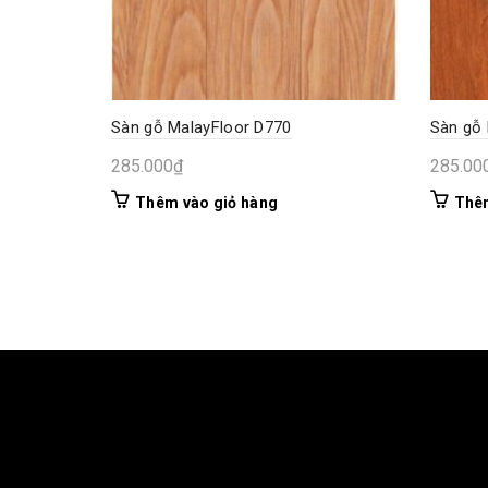
Sàn gỗ MalayFloor D770
Sàn gỗ 
285.000
₫
285.00
Thêm vào giỏ hàng
Thêm