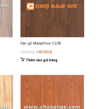
Sàn gỗ MalayFloor C228
Giá
Giá
148.000
₫
225.000
₫
gốc
hiện
Thêm vào giỏ hàng
là:
tại
225.000₫.
là:
148.000₫.