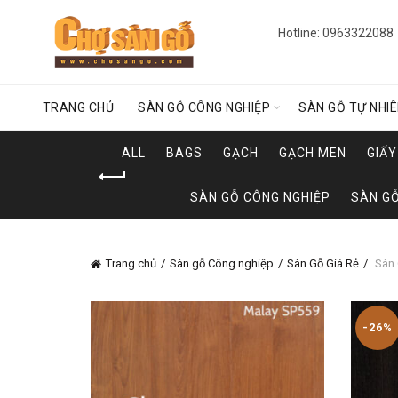
Hotline: 0963322088
TRANG CHỦ
SÀN GỖ CÔNG NGHIỆP
SÀN GỖ TỰ NHI
ALL
BAGS
GẠCH
GẠCH MEN
GIẤ
SÀN GỖ CÔNG NGHIỆP
SÀN GỖ
Trang chủ
Sàn gỗ Công nghiệp
Sàn Gỗ Giá Rẻ
Sàn 
-26%