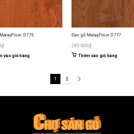
MalayFloor D775
Sàn gỗ MalayFloor D777
0
₫
285.000
₫
 vào giỏ hàng
Thêm vào giỏ hàng
1
2