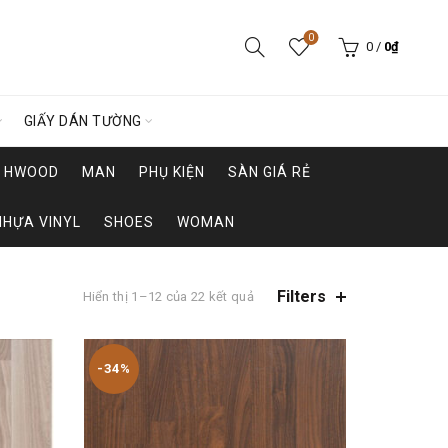
0
0
/
0
₫
GIẤY DÁN TƯỜNG
HWOOD
MAN
PHỤ KIỆN
SÀN GIÁ RẺ
NHỰA VINYL
SHOES
WOMAN
Filters
Hiển thị 1–12 của 22 kết quả
-34%