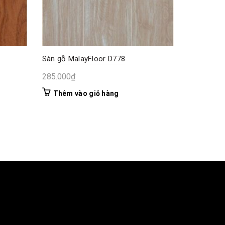
Sàn gỗ MalayFloor D778
285.000
₫
Thêm vào giỏ hàng