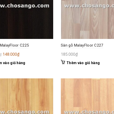
MalayFloor C225
Sàn gỗ MalayFloor C227
Giá
Giá
148.000
₫
185.000
₫
₫
gốc
hiện
 vào giỏ hàng
Thêm vào giỏ hàng
là:
tại
200.000₫.
là:
148.000₫.