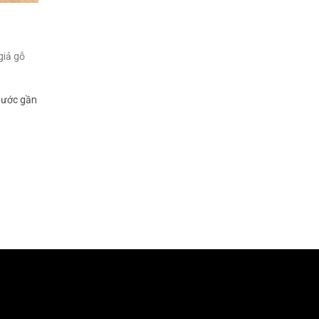
giả gỗ
 nước gần