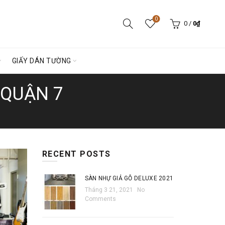
0
0
/
0
₫
GIẤY DÁN TƯỜNG
 QUẬN 7
RECENT POSTS
SÀN NHỰ GIẢ GỖ DELUXE 2021
Tháng 3 21, 2021
No
Comments