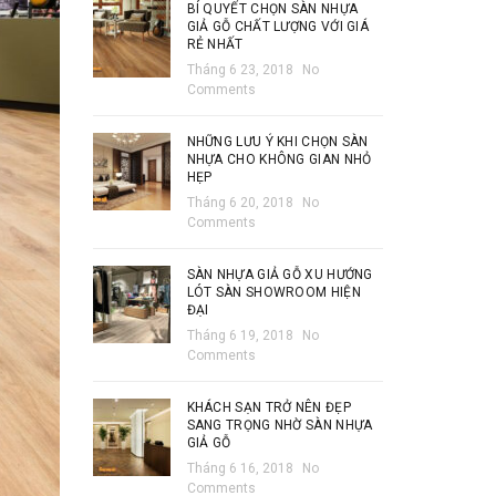
BÍ QUYẾT CHỌN SÀN NHỰA
GIẢ GỖ CHẤT LƯỢNG VỚI GIÁ
RẺ NHẤT
Tháng 6 23, 2018
No
Comments
NHỮNG LƯU Ý KHI CHỌN SÀN
NHỰA CHO KHÔNG GIAN NHỎ
HẸP
Tháng 6 20, 2018
No
Comments
SÀN NHỰA GIẢ GỖ XU HƯỚNG
LÓT SÀN SHOWROOM HIỆN
ĐẠI
Tháng 6 19, 2018
No
Comments
KHÁCH SẠN TRỞ NÊN ĐẸP
SANG TRỌNG NHỜ SÀN NHỰA
GIẢ GỖ
Tháng 6 16, 2018
No
Comments