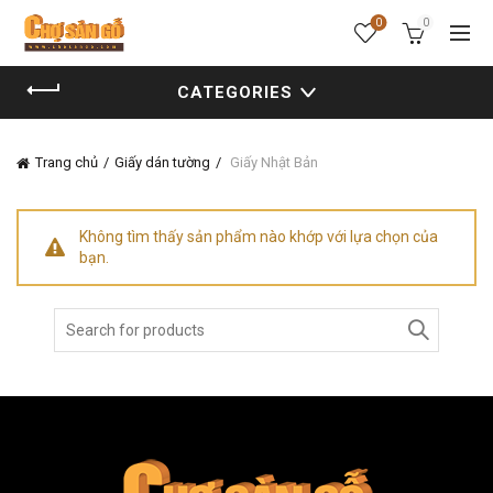
0
0
CATEGORIES
Trang chủ
Giấy dán tường
Giấy Nhật Bản
Không tìm thấy sản phẩm nào khớp với lựa chọn của
bạn.
Search
for: