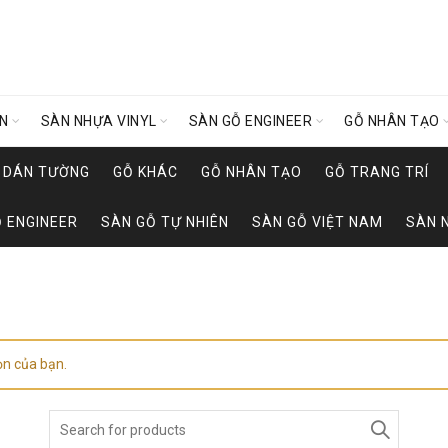
ÊN
SÀN NHỰA VINYL
SÀN GỖ ENGINEER
GỖ NHÂN TẠO
Y DÁN TƯỜNG
GỖ KHÁC
GỖ NHÂN TẠO
GỖ TRANG TRÍ
 ENGINEER
SÀN GỖ TỰ NHIÊN
SÀN GỖ VIỆT NAM
SÀN 
ọn của bạn.
Search
for: