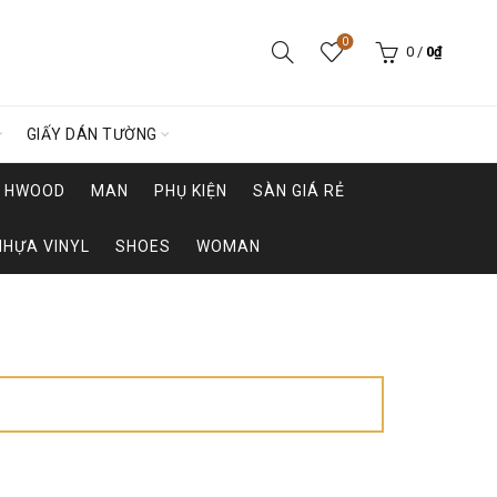
0
0
/
0
₫
GIẤY DÁN TƯỜNG
HWOOD
MAN
PHỤ KIỆN
SÀN GIÁ RẺ
NHỰA VINYL
SHOES
WOMAN