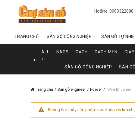
Hotline: 0963322088
TRANG CHỦ
SÀN GỖ CÔNG NGHIỆP
SÀN GỖ TỰ NHI
ALL
BAGS
GẠCH
GẠCH MEN
GIẤ
SÀN GỖ CÔNG NGHIỆP
SÀN GỖ
Trang chủ
Sàn gỗ engineer
Foever
Wire Bhushed
Không tìm thấy sản phẩm nào khớp với lựa ch