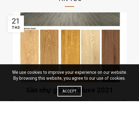
21
TH3
We use cookies to improve your experience on our website.
By browsing this website, you agree to our use of cookies.
Giá sàn nhựa
Sàn nhự giả gỗ Deluxe 2021
ACCEPT
Bộ sưu tập sàn nhựa giả gỗ Deluxe 2021 còn một số màu dày
3mm, luôn có hàng sẵn tại kho hàng Chợ Sàn Gỗ. Giá tốt cho mỗi
ngày.
Read More