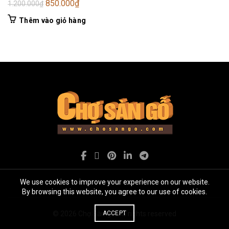
Giá
Giá
850.000
₫
1.200.000
₫
gốc
hiện
Thêm vào giỏ hàng
là:
tại
1.200.000₫.
là:
850.000₫.
We use cookies to improve your experience on our website.
By browsing this website, you agree to our use of cookies.
© 2026
Chợ Sàn gỗ
. All rights reserved
ACCEPT