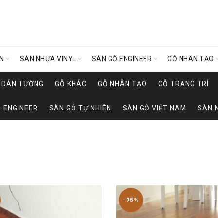
ÊN
SÀN NHỰA VINYL
SÀN GỖ ENGINEER
GỖ NHÂN TẠO
Y DÁN TƯỜNG
GỖ KHÁC
GỖ NHÂN TẠO
GỖ TRANG TRÍ
 ENGINEER
SÀN GỖ TỰ NHIÊN
SÀN GỖ VIỆT NAM
SÀN 
-95%