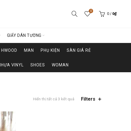
0
0
/
0
₫
GIẤY DÁN TƯỜNG
HWOOD
MAN
PHỤ KIỆN
SÀN GIÁ RẺ
NHỰA VINYL
SHOES
WOMAN
Filters
Hiển thị tất cả 3 kết quả