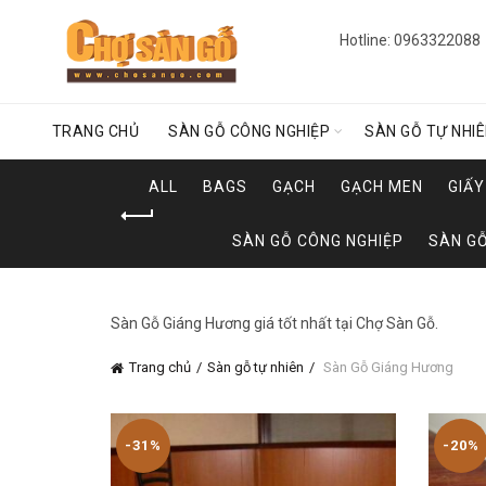
Hotline: 0963322088
TRANG CHỦ
SÀN GỖ CÔNG NGHIỆP
SÀN GỖ TỰ NHI
ALL
BAGS
GẠCH
GẠCH MEN
GIẤ
SÀN GỖ CÔNG NGHIỆP
SÀN GỖ
Sàn Gỗ Giáng Hương giá tốt nhất tại Chợ Sàn Gỗ.
Trang chủ
Sàn gỗ tự nhiên
Sàn Gỗ Giáng Hương
-31%
-20%