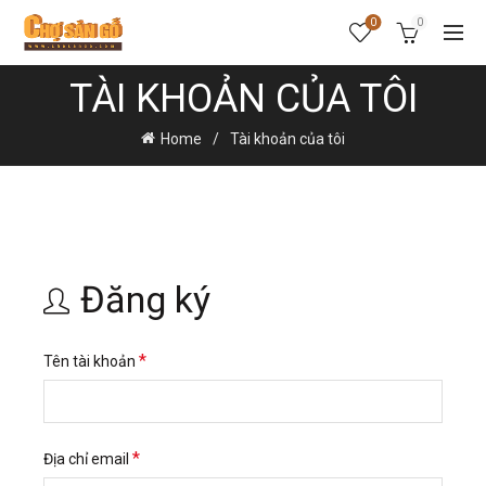
0
0
TÀI KHOẢN CỦA TÔI
Home
Tài khoản của tôi
Đăng ký
Bắt
*
Tên tài khoản
buộc
Bắt
*
Địa chỉ email
buộc