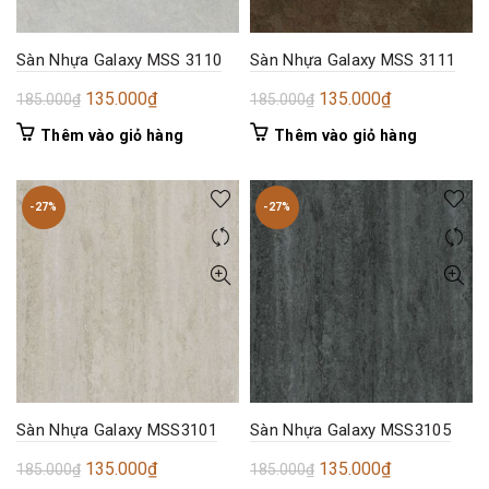
Sàn Nhựa Galaxy MSS 3110
Sàn Nhựa Galaxy MSS 3111
Giá
Giá
Giá
Giá
135.000
₫
135.000
₫
185.000
₫
185.000
₫
gốc
hiện
gốc
hiện
Thêm vào giỏ hàng
Thêm vào giỏ hàng
là:
tại
là:
tại
185.000₫.
là:
185.000₫.
là:
135.000₫.
135.000₫.
-27%
-27%
Sàn Nhựa Galaxy MSS3101
Sàn Nhựa Galaxy MSS3105
Giá
Giá
Giá
Giá
135.000
₫
135.000
₫
185.000
₫
185.000
₫