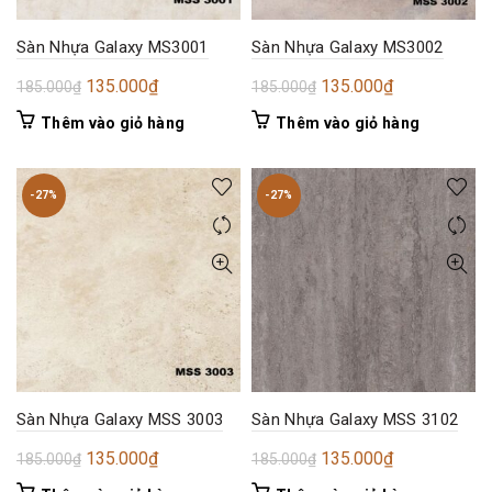
Sàn Nhựa Galaxy MS3001
Sàn Nhựa Galaxy MS3002
Giá
Giá
Giá
Giá
135.000
₫
135.000
₫
185.000
₫
185.000
₫
gốc
hiện
gốc
hiện
Thêm vào giỏ hàng
Thêm vào giỏ hàng
là:
tại
là:
tại
185.000₫.
là:
185.000₫.
là:
135.000₫.
135.000₫.
-27%
-27%
Sàn Nhựa Galaxy MSS 3003
Sàn Nhựa Galaxy MSS 3102
Giá
Giá
Giá
Giá
135.000
₫
135.000
₫
185.000
₫
185.000
₫
gốc
hiện
gốc
hiện