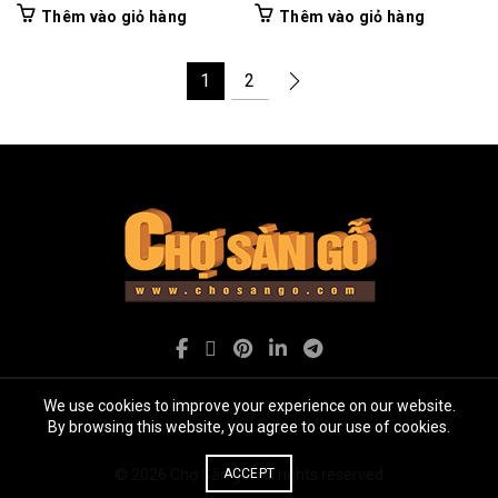
gốc
hiện
gốc
hiện
Thêm vào giỏ hàng
Thêm vào giỏ hàng
là:
tại
là:
tại
185.000₫.
là:
185.000₫.
là:
1
2
135.000₫.
135.000₫.
We use cookies to improve your experience on our website.
By browsing this website, you agree to our use of cookies.
© 2026
Chợ Sàn gỗ
. All rights reserved
ACCEPT