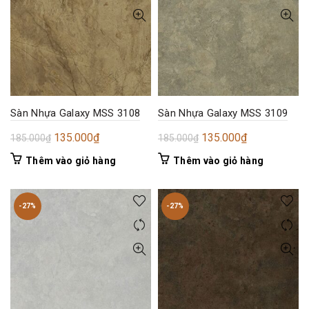
Sàn Nhựa Galaxy MSS 3108
Sàn Nhựa Galaxy MSS 3109
Giá
Giá
Giá
Giá
135.000
₫
135.000
₫
185.000
₫
185.000
₫
gốc
hiện
gốc
hiện
Thêm vào giỏ hàng
Thêm vào giỏ hàng
là:
tại
là:
tại
185.000₫.
là:
185.000₫.
là:
135.000₫.
135.000₫.
-27%
-27%