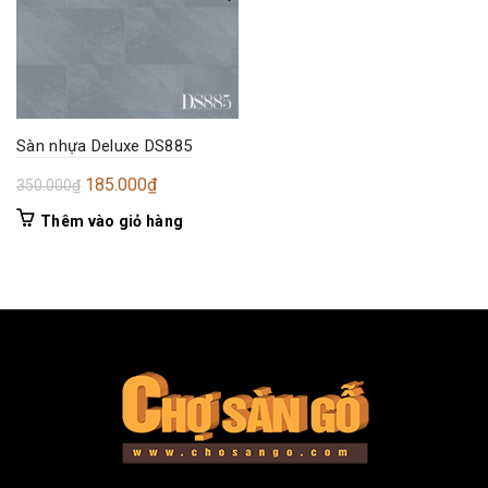
Sàn nhựa Deluxe DS885
Giá
Giá
185.000
₫
350.000
₫
gốc
hiện
Thêm vào giỏ hàng
là:
tại
350.000₫.
là:
185.000₫.