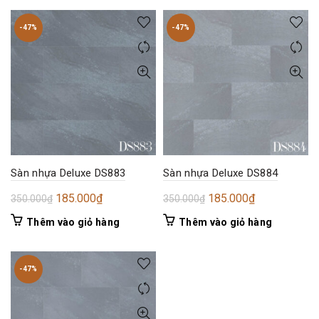
350.000₫.
là:
350.000₫.
là:
185.000₫.
185.000₫.
-47%
-47%
Sàn nhựa Deluxe DS883
Sàn nhựa Deluxe DS884
Giá
Giá
Giá
Giá
185.000
₫
185.000
₫
350.000
₫
350.000
₫
gốc
hiện
gốc
hiện
Thêm vào giỏ hàng
Thêm vào giỏ hàng
là:
tại
là:
tại
350.000₫.
là:
350.000₫.
là:
185.000₫.
185.000₫.
-47%