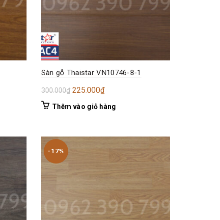
Sàn gỗ Thaistar VN10746-8-1
Giá
Giá
225.000
₫
300.000
₫
gốc
hiện
Thêm vào giỏ hàng
là:
tại
300.000₫.
là:
225.000₫.
-17%