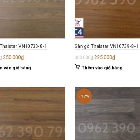
Thaistar VN10733-8-1
Sàn gỗ Thaistar VN10739-8-1
Giá
Giá
Giá
Giá
250.000
₫
225.000
₫
₫
300.000
₫
gốc
hiện
gốc
hiện
 vào giỏ hàng
Thêm vào giỏ hàng
là:
tại
là:
tại
300.000₫.
là:
300.000₫.
là:
250.000₫.
225.000₫.
-17%