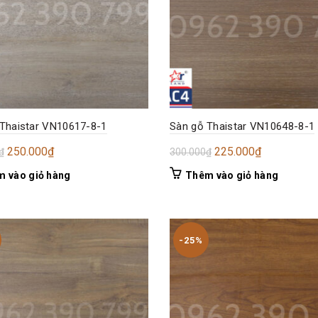
Thaistar VN10617-8-1
Sàn gỗ Thaistar VN10648-8-1
Giá
Giá
Giá
Giá
250.000
₫
225.000
₫
₫
300.000
₫
gốc
hiện
gốc
hiện
 vào giỏ hàng
Thêm vào giỏ hàng
là:
tại
là:
tại
300.000₫.
là:
300.000₫.
là:
250.000₫.
225.000₫.
-25%