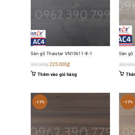
Sàn gỗ Thaistar VN10611-8-1
Sàn gỗ 
Giá
Giá
225.000
₫
300.000
₫
300.000
gốc
hiện
Thêm vào giỏ hàng
Thêm
là:
tại
300.000₫.
là:
225.000₫.
-17%
-17%