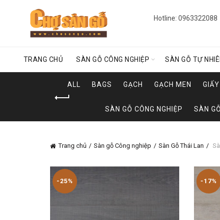
Hotline: 0963322088
TRANG CHỦ
SÀN GỖ CÔNG NGHIỆP
SÀN GỖ TỰ NHI
ALL
BAGS
GẠCH
GẠCH MEN
GIẤ
SÀN GỖ CÔNG NGHIỆP
SÀN GỖ
Trang chủ
Sàn gỗ Công nghiệp
Sàn Gỗ Thái Lan
Sà
-25%
-17%