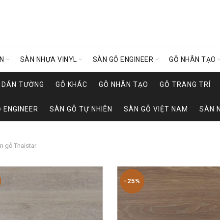
ÊN
SÀN NHỰA VINYL
SÀN GỖ ENGINEER
GỖ NHÂN TẠO
Y DÁN TƯỜNG
GỖ KHÁC
GỖ NHÂN TẠO
GỖ TRANG TRÍ
 ENGINEER
SÀN GỖ TỰ NHIÊN
SÀN GỖ VIỆT NAM
SÀN 
n gỗ Thaistar
-25%