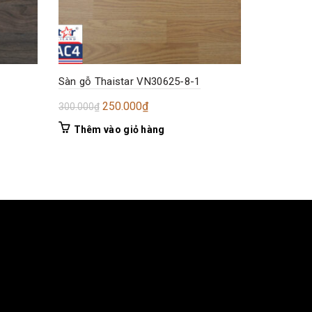
Sàn gỗ Thaistar VN30625-8-1
Giá
Giá
250.000
₫
300.000
₫
gốc
hiện
Thêm vào giỏ hàng
là:
tại
300.000₫.
là:
250.000₫.