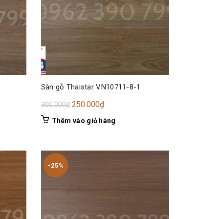
Sàn gỗ Thaistar VN10711-8-1
Giá
Giá
250.000
₫
300.000
₫
gốc
hiện
Thêm vào giỏ hàng
là:
tại
300.000₫.
là:
250.000₫.
-25%