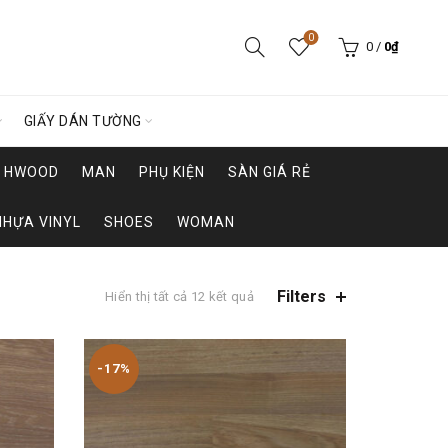
0
0
/
0
₫
GIẤY DÁN TƯỜNG
HWOOD
MAN
PHỤ KIỆN
SÀN GIÁ RẺ
NHỰA VINYL
SHOES
WOMAN
Filters
Hiển thị tất cả 12 kết quả
-17%