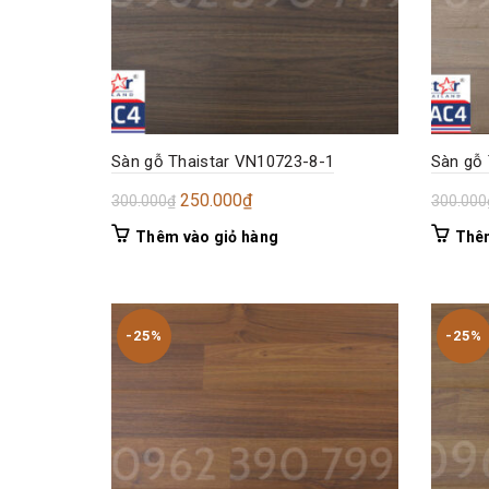
Sàn gỗ Thaistar VN10723-8-1
Sàn gỗ 
Giá
Giá
250.000
₫
300.000
₫
300.000
gốc
hiện
Thêm vào giỏ hàng
Thêm
là:
tại
300.000₫.
là:
250.000₫.
-25%
-25%