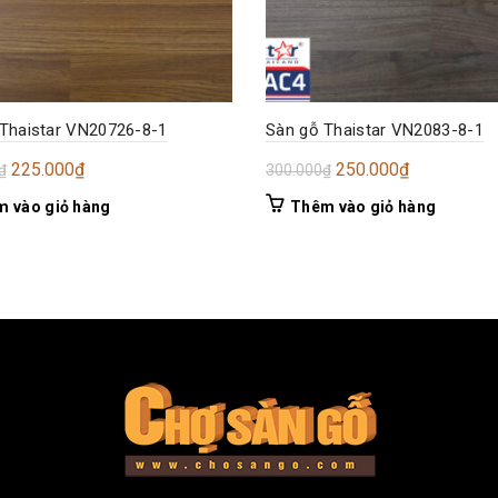
Thaistar VN20726-8-1
Sàn gỗ Thaistar VN2083-8-1
Giá
Giá
Giá
Giá
225.000
₫
250.000
₫
₫
300.000
₫
gốc
hiện
gốc
hiện
 vào giỏ hàng
Thêm vào giỏ hàng
là:
tại
là:
tại
300.000₫.
là:
300.000₫.
là:
225.000₫.
250.000₫.