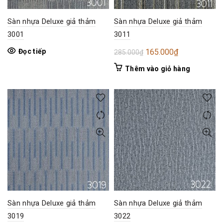
Sàn nhựa Deluxe giả thảm
Sàn nhựa Deluxe giả thảm
3001
3011
Giá
Giá
Đọc tiếp
165.000
₫
285.000
₫
gốc
hiện
Thêm vào giỏ hàng
là:
tại
285.000₫.
là:
165.000₫.
Sàn nhựa Deluxe giả thảm
Sàn nhựa Deluxe giả thảm
3019
3022