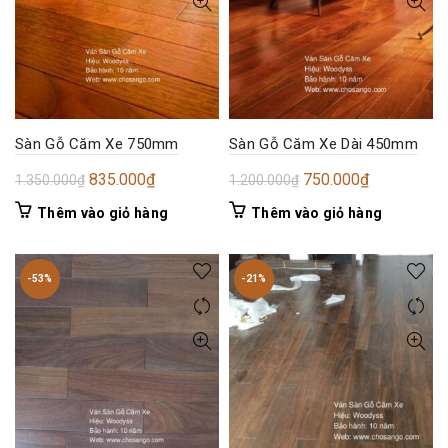
Sàn Gỗ Căm Xe 750mm
Sàn Gỗ Căm Xe Dài 450mm
Giá
Giá
Giá
Giá
835.000
₫
750.000
₫
1.350.000
₫
1.200.000
₫
gốc
hiện
gốc
hiện
Thêm vào giỏ hàng
Thêm vào giỏ hàng
là:
tại
là:
tại
1.350.000₫.
là:
1.200.000₫.
là:
835.000₫.
750.000₫.
-53%
-21%