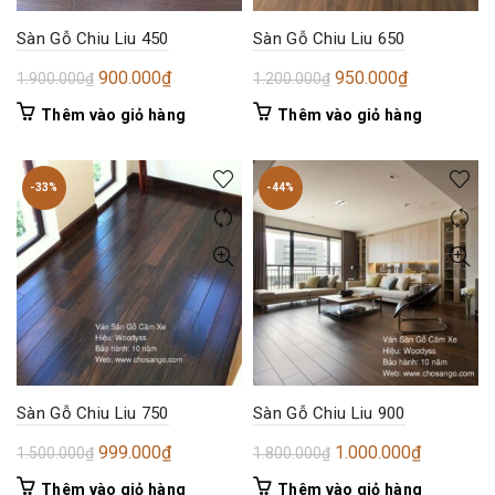
Sàn Gỗ Chiu Liu 450
Sàn Gỗ Chiu Liu 650
Giá
Giá
Giá
Giá
900.000
₫
950.000
₫
1.900.000
₫
1.200.000
₫
gốc
hiện
gốc
hiện
Thêm vào giỏ hàng
Thêm vào giỏ hàng
là:
tại
là:
tại
1.900.000₫.
là:
1.200.000₫.
là:
900.000₫.
950.000₫.
-33%
-44%
Sàn Gỗ Chiu Liu 750
Sàn Gỗ Chiu Liu 900
Giá
Giá
Giá
Giá
999.000
₫
1.000.000
₫
1.500.000
₫
1.800.000
₫
gốc
hiện
gốc
hiện
Thêm vào giỏ hàng
Thêm vào giỏ hàng