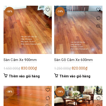
-50%
-34%
Sàn Căm Xe 900mm
Sàn Gỗ Căm Xe 600mm
Giá
Giá
Giá
Giá
830.000
₫
820.000
₫
1.650.000
₫
1.250.000
₫
gốc
hiện
gốc
hiện
Thêm vào giỏ hàng
Thêm vào giỏ hàng
là:
tại
là:
tại
1.650.000₫.
là:
1.250.000₫.
là:
830.000₫.
820.000₫.
-38%
-38%