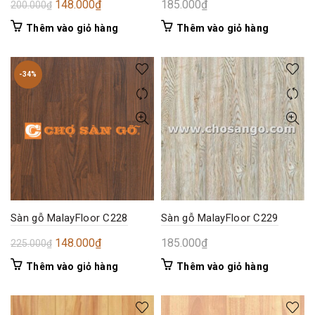
Giá
Giá
148.000
₫
185.000
₫
200.000
₫
gốc
hiện
Thêm vào giỏ hàng
Thêm vào giỏ hàng
là:
tại
200.000₫.
là:
148.000₫.
-34%
Sàn gỗ MalayFloor C228
Sàn gỗ MalayFloor C229
Giá
Giá
148.000
₫
185.000
₫
225.000
₫
gốc
hiện
Thêm vào giỏ hàng
Thêm vào giỏ hàng
là:
tại
225.000₫.
là:
148.000₫.