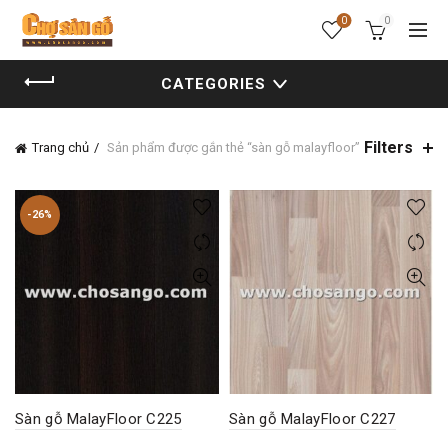
0
0
CATEGORIES
Filters
Trang chủ
Sản phẩm được gắn thẻ “sàn gỗ malayfloor”
-26%
Sàn gỗ MalayFloor C225
Sàn gỗ MalayFloor C227