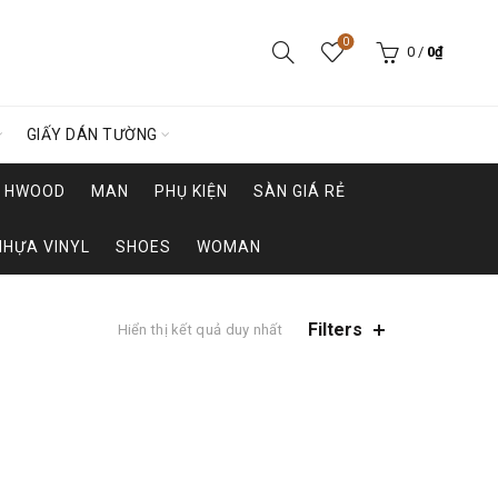
0
0
/
0
₫
GIẤY DÁN TƯỜNG
HWOOD
MAN
PHỤ KIỆN
SÀN GIÁ RẺ
NHỰA VINYL
SHOES
WOMAN
Filters
Hiển thị kết quả duy nhất