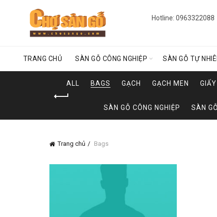
Hotline: 0963322088
TRANG CHỦ
SÀN GỖ CÔNG NGHIỆP
SÀN GỖ TỰ NHI
ALL
BAGS
GẠCH
GẠCH MEN
GIẤ
SÀN GỖ CÔNG NGHIỆP
SÀN GỖ
Trang chủ
Bags