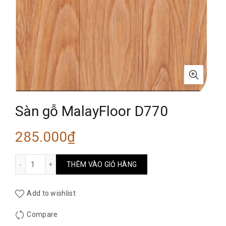
Sàn gỗ MalayFloor D770
285.000
₫
Sàn gỗ MalayFloor D770 số lượng
THÊM VÀO GIỎ HÀNG
Add to wishlist
Compare