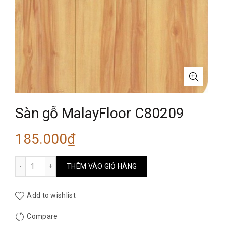
Sàn gỗ MalayFloor C80209
185.000
₫
Sàn gỗ MalayFloor C80209 số lượng
THÊM VÀO GIỎ HÀNG
Add to wishlist
Compare