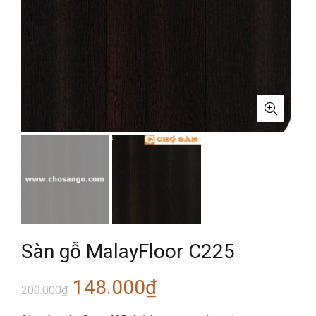
Sàn gỗ MalayFloor C225
Giá
Giá
148.000
₫
200.000
₫