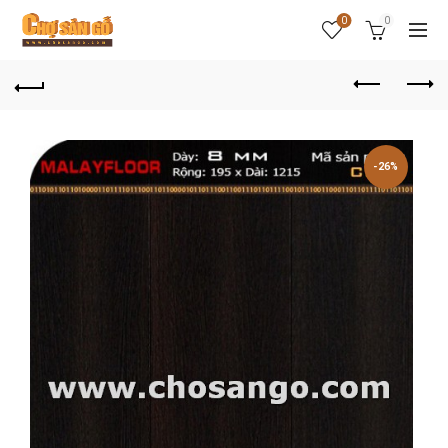
0
0
-26%