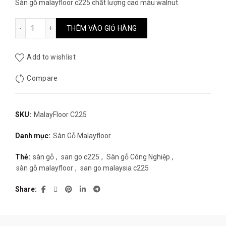
gốc
hiện
Sàn gỗ malayfloor c225 chất lượng cao màu walnut.
là:
tại
Sàn gỗ MalayFloor C225 số lượng
THÊM VÀO GIỎ HÀNG
200.000₫.
là:
Add to wishlist
148.000₫.
Compare
SKU:
MalayFloor C225
Danh mục:
Sàn Gỗ Malayfloor
Thẻ:
sàn gỗ
,
san go c225
,
Sàn gỗ Công Nghiệp
,
sàn gỗ malayfloor
,
san go malaysia c225
Share