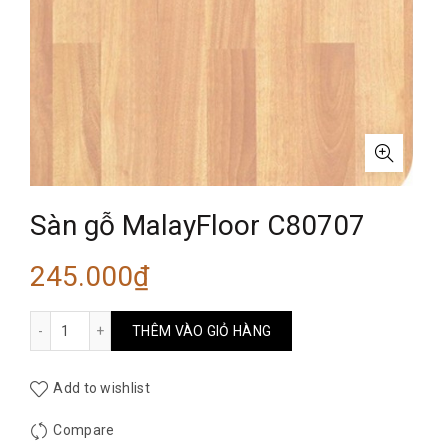
Sàn gỗ MalayFloor C80707
245.000
₫
Sàn gỗ MalayFloor C80707 số lượng
THÊM VÀO GIỎ HÀNG
Add to wishlist
Compare