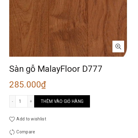
Sàn gỗ MalayFloor D777
285.000
₫
Sàn gỗ MalayFloor D777 số lượng
THÊM VÀO GIỎ HÀNG
Add to wishlist
Compare