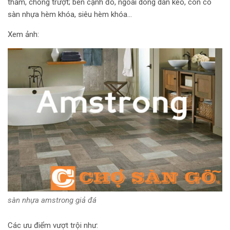
thảm, chống trượt; bên cạnh đó, ngoài dòng dán keo, còn có
sàn nhựa hèm khóa, siêu hèm khóa…
Xem ảnh:
sàn nhựa amstrong giả đá
Các ưu điểm vượt trội như: