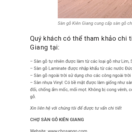
Sàn gỗ Kiên Giang cung cấp sàn gỗ ch
Quý khách có thể tham khảo chi t
Giang tại:
–
Sàn gỗ tự nhiên
được làm từ các loại gỗ như Lim, 
–
Sàn gỗ Laminate
được nhập khẩu từ các nước Đức, 
–
Sàn gỗ ngoài trời
sử dụng cho các công ngoài trời
–
Sàn nhựa Vinyl
: Có bề mặt được làm giống như sàn
đối, chống ẩm mốc, mối mọt. Không bị cong vênh, co r
gỗ.
Xin liên hệ với chúng tôi để được tư vấn chi tiết
CHỢ SÀN GỖ KIÊN GIANG
Website:
www.chosango.com