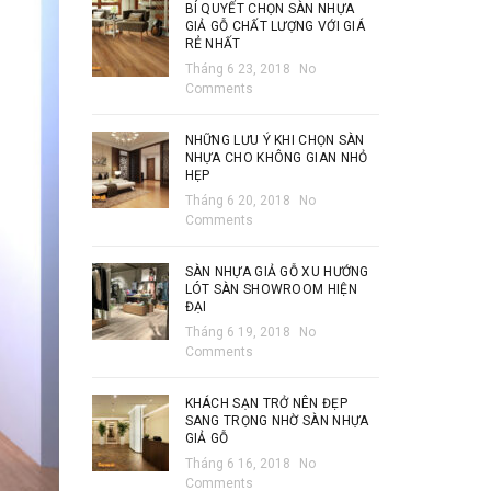
BÍ QUYẾT CHỌN SÀN NHỰA
GIẢ GỖ CHẤT LƯỢNG VỚI GIÁ
RẺ NHẤT
Tháng 6 23, 2018
No
Comments
NHỮNG LƯU Ý KHI CHỌN SÀN
NHỰA CHO KHÔNG GIAN NHỎ
HẸP
Tháng 6 20, 2018
No
Comments
SÀN NHỰA GIẢ GỖ XU HƯỚNG
LÓT SÀN SHOWROOM HIỆN
ĐẠI
Tháng 6 19, 2018
No
Comments
KHÁCH SẠN TRỞ NÊN ĐẸP
SANG TRỌNG NHỜ SÀN NHỰA
GIẢ GỖ
Tháng 6 16, 2018
No
Comments