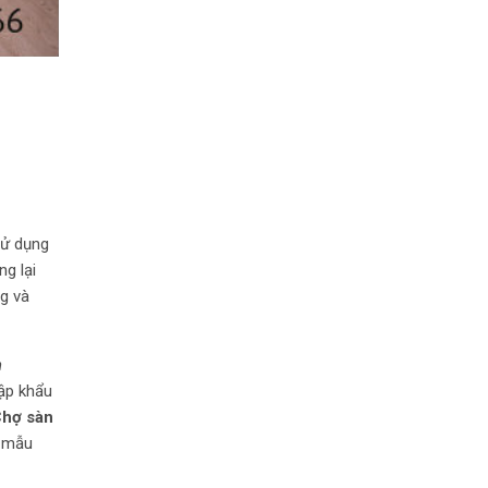
Sử dụng
ng lại
g và
n
ập khẩu
hợ sàn
ề mẫu