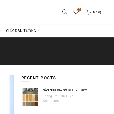
0
0
/
0
₫
GIẤY DÁN TƯỜNG
RECENT POSTS
SÀN NHỰ GIẢ GỖ DELUXE 2021
Tháng 3 21, 2021
No
Comments