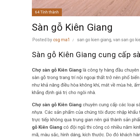
64 Tỉnh thành
Sàn gỗ Kiên Giang
Posted by
csg ma1
san go kien giang
,
van san go ki
Sàn gỗ Kiên Giang cung cấp s
Chợ sàn gỗ Kiên Giang
là công ty hàng đầu chuyên 
sàn gỗ trong trang trí nội ngoại thất trở nên phổ bi
như khả năng điều hòa không khí, mát về mùa hè, ấm
khẳng định giá trị cho ngôi nhà.
Chợ sàn gỗ Kiên Giang
chuyên cung cấp các loại 
nhựa.
Các sản phẩm của chúng tôi được nhập khẩu từ
trực tiếp không qua trung gian nên giá thành sản ph
gỗ Kiên Giang
có đội ngũ thi công có nhiều năm ki
mã, màu sắc, hình dáng, kích thước. Do đó khách hàn