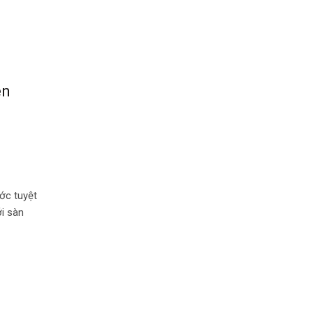
ên
ớc tuyệt
ới sàn