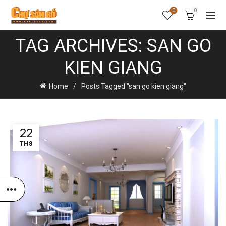
0
0
TAG ARCHIVES: SAN GO
KIEN GIANG
Home
Posts Tagged "san go kien giang"
22
TH8