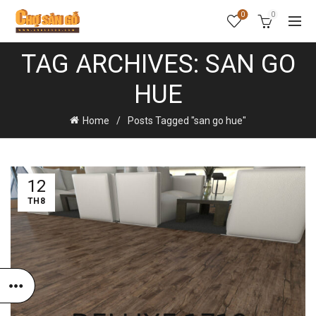
0
0
TAG ARCHIVES: SAN GO
HUE
Home
Posts Tagged "san go hue"
12
TH8