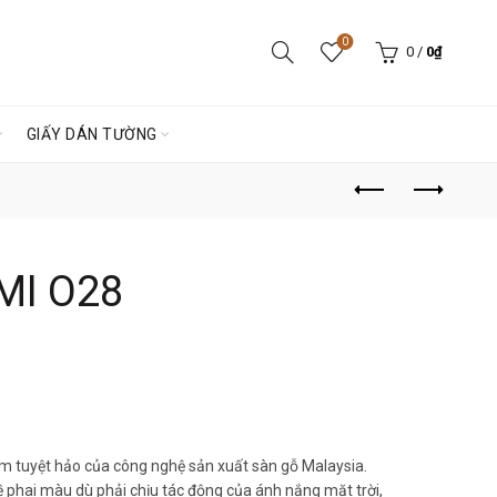
0
0
/
0
₫
GIẤY DÁN TƯỜNG
MI O28
m tuyệt hảo của công nghệ sản xuất sàn gỗ Malaysia.
 phai màu dù phải chịu tác động của ánh nắng mặt trời,