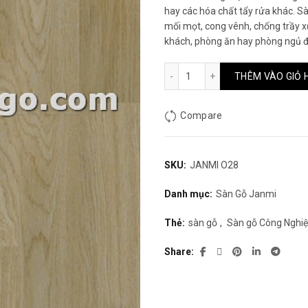
hay các hóa chất tẩy rửa khác. S
mối mọt, cong vênh, chống trầy x
khách, phòng ăn hay phòng ngủ đ
Sàn gỗ JANMI O28 số lượn
THÊM VÀO GIỎ 
Compare
SKU:
JANMI O28
Danh mục:
Sàn Gỗ Janmi
Thẻ:
sàn gỗ
,
Sàn gỗ Công Nghi
Share