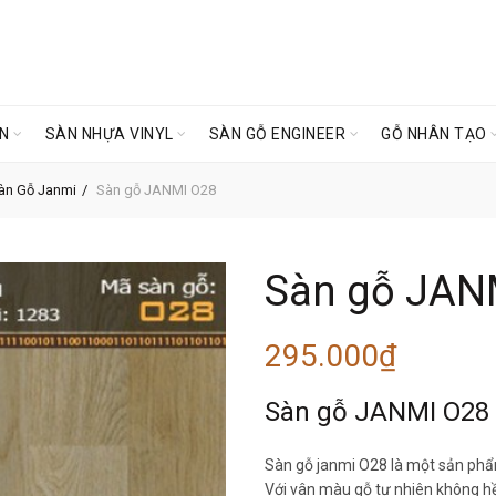
ÊN
SÀN NHỰA VINYL
SÀN GỖ ENGINEER
GỖ NHÂN TẠO
àn Gỗ Janmi
Sàn gỗ JANMI O28
Sàn gỗ JAN
295.000
₫
Sàn gỗ JANMI O28
Sàn gỗ janmi O28 là một sản phẩ
Với vân màu gỗ tự nhiên không hề