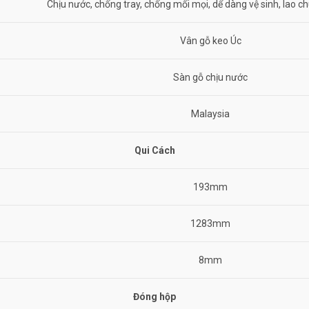
Chịu nước, chống tray, chống mối mọi, dể dàng vệ sinh, lao chù
Vân gỗ keo Úc
Sàn gỗ chịu nước
Malaysia
Qui Cách
193mm
1283mm
8mm
Đóng hộp