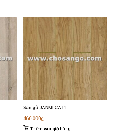
Sàn gỗ JANMI CA11
Sàn gỗ JAN
460.000
₫
291.000
₫
Thêm vào giỏ hàng
Thêm và