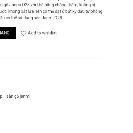
àn gỗ Janmi O28 với khả năng chống thấm, không bị
ước, không bắt lửa nên có thể đặt ở bất kỳ đầu tư phòng
ều có thể sử dụng sàn Janmi O28
g
HÀNG
Add to wishlist
ệp
,
sàn gỗ janmi