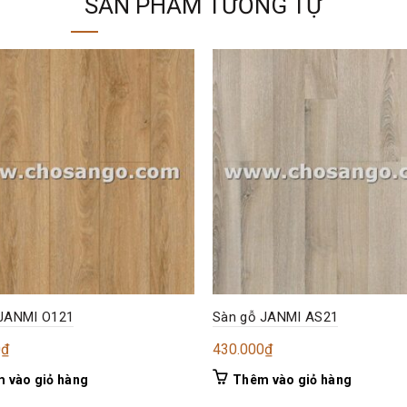
SẢN PHẨM TƯƠNG TỰ
 JANMI O121
Sàn gỗ JANMI AS21
0
₫
430.000
₫
 vào giỏ hàng
Thêm vào giỏ hàng