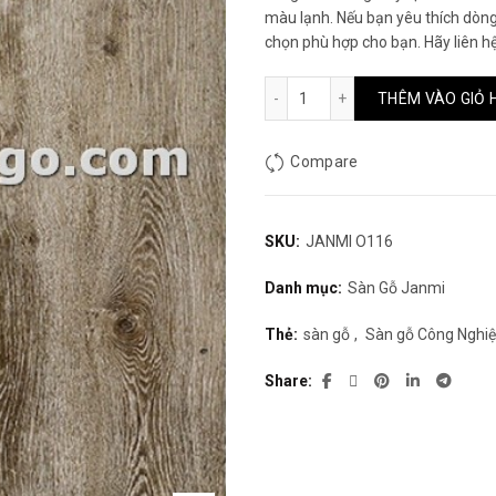
màu lạnh. Nếu bạn yêu thích dòng
chọn phù hợp cho bạn. Hãy liên hệ
Sàn gỗ JANMI O116 số lượ
THÊM VÀO GIỎ 
Compare
SKU:
JANMI O116
Danh mục:
Sàn Gỗ Janmi
Thẻ:
sàn gỗ
,
Sàn gỗ Công Nghi
Share