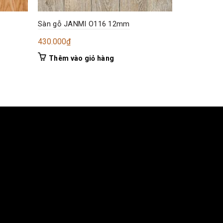
Sàn gỗ JANMI O116 12mm
Sàn gỗ JA
430.000
₫
430.000
₫
Thêm vào giỏ hàng
Thêm và