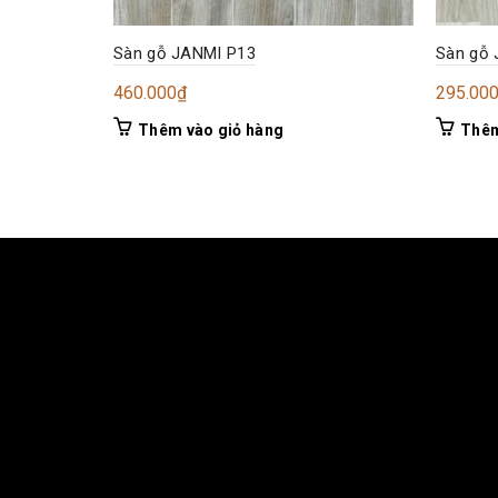
Sàn gỗ JANMI P13
Sàn gỗ
460.000
₫
295.00
Thêm vào giỏ hàng
Thêm