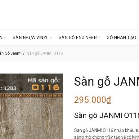
ÊN
SÀN NHỰA VINYL
SÀN GỖ ENGINEER
GỖ NHÂN TẠO
àn Gỗ Janmi
Sàn gỗ JANMI O116
Sàn gỗ JAN
295.000
₫
Sàn gỗ JANMI O11
Sàn gỗ JANMI O116 nhập khẩu từ M
sáng mờ chống trầy tạo vẻ cổ kính