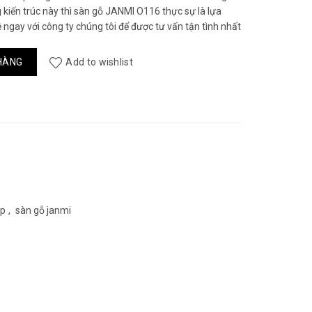
 kiến trúc này thì sàn gỗ JANMI O116 thực sự là lựa
 ngay với công ty chúng tôi để được tư vấn tận tình nhất
ng
HÀNG
Add to wishlist
ệp
,
sàn gỗ janmi