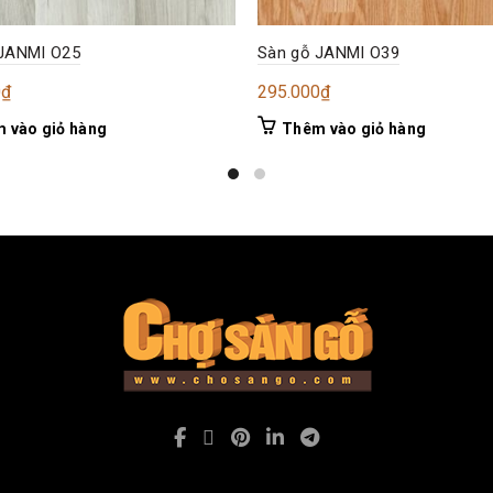
 JANMI O25
Sàn gỗ JANMI O39
0
₫
295.000
₫
 vào giỏ hàng
Thêm vào giỏ hàng