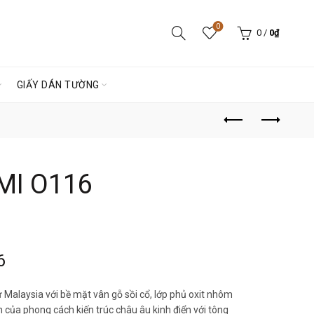
0
0
/
0
₫
GIẤY DÁN TƯỜNG
MI O116
6
alaysia với bề mặt vân gỗ sồi cổ, lớp phủ oxit nhôm
 của phong cách kiến trúc châu âu kinh điển với tông