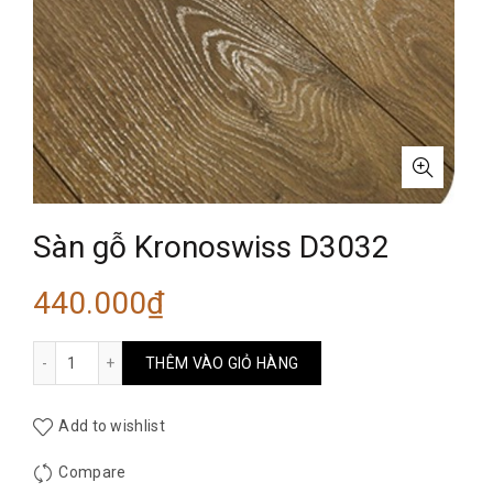
Sàn gỗ Kronoswiss D3032
440.000
₫
Sàn gỗ Kronoswiss D3032 số lượng
THÊM VÀO GIỎ HÀNG
Add to wishlist
Compare