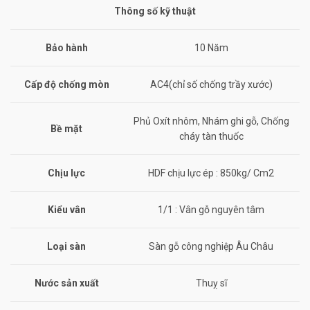
Thông số kỹ thuật
Bảo hành
10 Năm
Cấp độ chống mòn
AC4(chỉ số chống trầy xước)
Phủ Oxít nhôm, Nhám ghi gỗ, Chống
Bề mặt
cháy tàn thuốc
Chịu lực
HDF chịu lực ép : 850kg/ Cm2
Kiểu vân
1/1 : Vân gỗ nguyên tâm
Loại sàn
Sàn gỗ công nghiệp Âu Châu
Nước sản xuất
Thuỵ sĩ