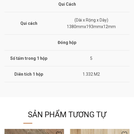
Qui Cách
(Dài x Rộng x Dày)
Qui cách
1380mmx193mmx12mm
Đóng hộp
Số tấm trong 1 hộp
5
Diên tích 1 hộp
1.332 M2
SẢN PHẨM TƯƠNG TỰ