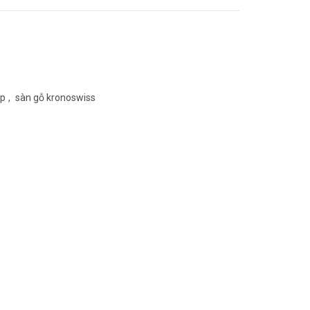
ệp
,
sàn gỗ kronoswiss