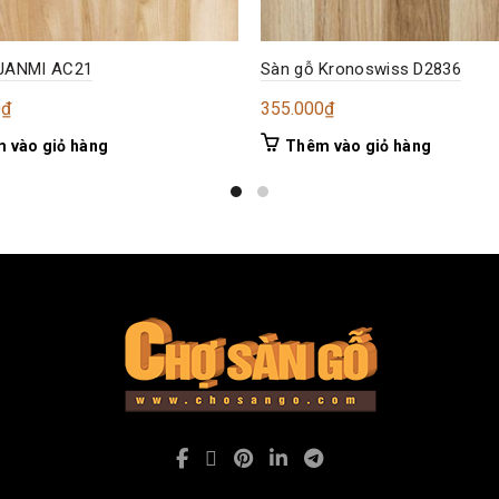
 JANMI AC21
Sàn gỗ Kronoswiss D2836
0
₫
355.000
₫
 vào giỏ hàng
Thêm vào giỏ hàng