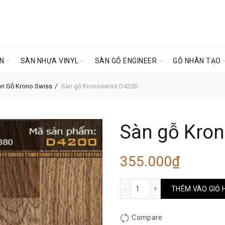
ÊN
SÀN NHỰA VINYL
SÀN GỖ ENGINEER
GỖ NHÂN TẠO
n Gỗ Krono Swiss
Sàn gỗ Kronoswiss D4200
Sàn gỗ Kro
355.000
₫
Sàn gỗ Kronoswiss D4200 
THÊM VÀO GIỎ 
Compare