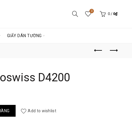
0
0
/
0
₫
GIẤY DÁN TƯỜNG
noswiss D4200
số lượng
HÀNG
Add to wishlist