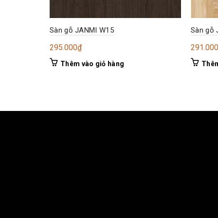
Sàn gỗ JANMI W15
Sàn gỗ
295.000
₫
291.00
Thêm vào giỏ hàng
Thêm