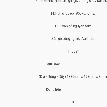
Phủ Oxít nhôm, Nhám ghi gỗ, Chống cháy tàn th
HDF chịu lực ép : 850kg/ Cm2
1/1 : Vân gỗ nguyên tâm
Sàn gỗ công nghiệp Âu Châu
Thuỵ sĩ
Qui Cách
(Dài x Rộng x Dầy) 1380mm x 193mm x 8mm
Đóng hộp
8