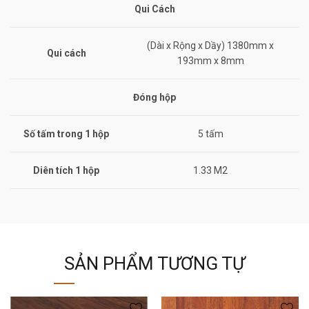
Qui Cách
(Dài x Rộng x Dầy) 1380mm x
Qui cách
193mm x 8mm
Đóng hộp
Số tấm trong 1 hộp
5 tấm
Diên tích 1 hộp
1.33 M2
SẢN PHẨM TƯƠNG TỰ