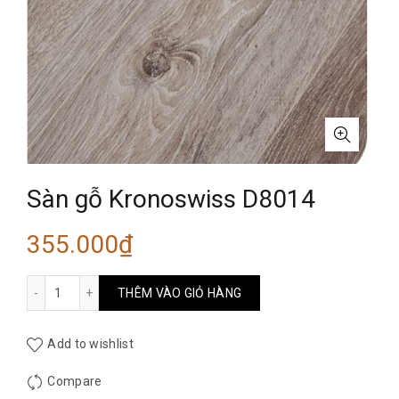
Sàn gỗ Kronoswiss D8014
355.000
₫
Sàn gỗ Kronoswiss D8014 số lượng
THÊM VÀO GIỎ HÀNG
Add to wishlist
Compare