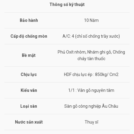
Thông số kỹ thuật
Bảo hành
10 Năm
Cấp độ chống mòn
A/C: 4 (chỉ số chống trầy xước)
Phủ Oxít nhôm, Nhám ghi gỗ, Chống
Bề mặt
cháy tàn thuốc
Chịu lực
HDF chịu lực ép : 850kg/ Cm2
Kiểu vân
1/1 : Vân gỗ nguyên tâm
Loại sàn
Sàn gỗ công nghiệp Âu Châu
Nước sản xuất
Thuỵ sĩ