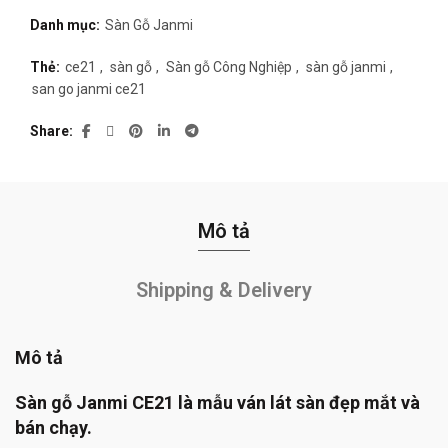
Danh mục:
Sàn Gỗ Janmi
Thẻ:
ce21
,
sàn gỗ
,
Sàn gỗ Công Nghiệp
,
sàn gỗ janmi
,
san go janmi ce21
Share
Mô tả
Shipping & Delivery
Mô tả
Sàn gỗ Janmi CE21 là mẫu ván lát sàn đẹp mắt và
bán chạy.