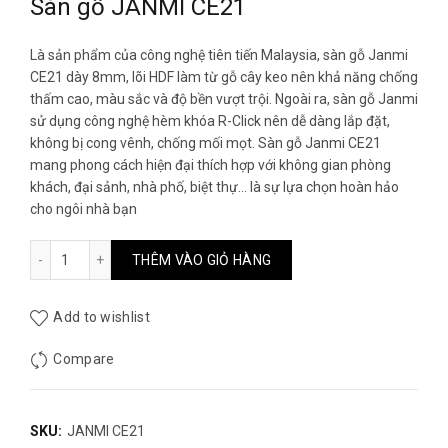
Sàn gỗ JANMI CE21
là:
tại
Là sản phẩm của công nghệ tiên tiến Malaysia, sàn gỗ Janmi
CE21 dày 8mm, lõi HDF làm từ gỗ cây keo nên khả năng chống
285.000₫.
là:
thấm cao, màu sắc và độ bền vượt trội. Ngoài ra, sàn gỗ Janmi
sử dụng công nghệ hèm khóa R-Click nên dễ dàng lắp đặt,
250.000₫.
không bị cong vênh, chống mối mọt. Sàn gỗ Janmi CE21
mang phong cách hiện đại thích hợp với không gian phòng
khách, đại sảnh, nhà phố, biệt thự… là sự lựa chọn hoàn hảo
cho ngôi nhà bạn
Sàn gỗ JANMI CE21 số lượng
THÊM VÀO GIỎ HÀNG
Add to wishlist
Compare
SKU:
JANMI CE21