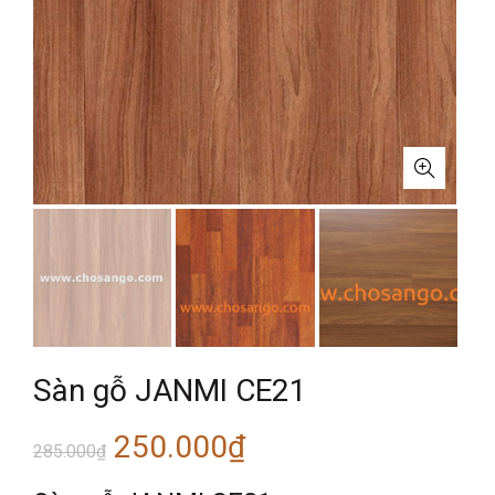
Sàn gỗ JANMI CE21
Giá
Giá
250.000
₫
285.000
₫
gốc
hiện