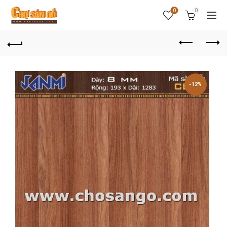
0
0
-12%