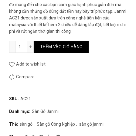
đó mang đến cho các bạn cảm giác hạnh phúc giản đơn mà
không cần những đồ dùng đắt tiền hay bày trí phức tạp. Janmi
AC21 được sản xuất dựa trên công nghệ tiên tiến của
malaysia với thiết kế hèm 2 chiều dễ dàng lắp đặt, tiết kiệm chi
phí và rút ngắn thời gian thi công.
Sàn gỗ JANMI AC21 số lượng
THÊM VÀO GIỎ HÀNG
Add to wishlist
Compare
SKU:
AC21
Danh mục:
Sàn Gỗ Janmi
Thẻ:
sàn gỗ
,
Sàn gỗ Công Nghiệp
,
sàn gỗ janmi