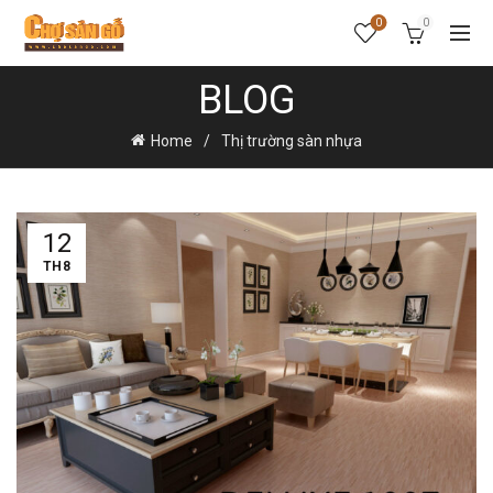
0
0
BLOG
Home
Thị trường sàn nhựa
12
TH8