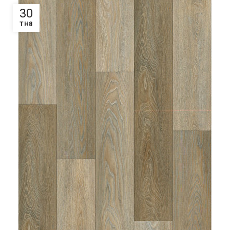
30
TH8