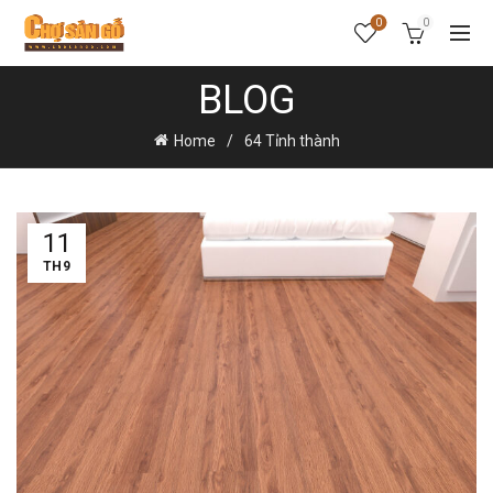
0
0
BLOG
Home
64 Tỉnh thành
11
TH9