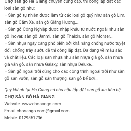
Chợ sàn gỗ Hà Giang
chuyên cung cấp, thi công lắp đặt các
loại sàn gỗ như:
– Sàn gỗ tự nhiên được làm từ các loại gỗ quý như sàn gỗ Lim,
sàn gỗ Căm Xe, sàn gỗ Giáng Hương,…
– Sàn gỗ Công Nghiệp được nhập khẩu từ nước ngoài như sàn
gỗ Inovar, sàn gỗ Janmi, sàn gỗ Thaixin, sàn gỗ Morser,…
– Sàn nhựa ngày càng phổ biến bởi khả năng chống nước tuyệt
đối, chống trầy sướt, dễ thi công lắp đặt. Đa dạng về màu sắc
và chất liệu. Các loại sàn nhựa như sàn nhựa giả gỗ, sàn nhựa
giả vân gỗ,
sàn nhựa Galaxy
,
sàn nhựa Deluxe
,…
– Sàn gỗ ngoài trời dùng cho các công trình ngoài trời như sàn
gỗ sân vườn, sàn gỗ sân thượng, sàn gỗ bể bơi,…
Quý khách tại Hà Giang có nhu cầu lắp đặt sàn gỗ xin liên hệ:
CHỢ SÀN GỖ HÀ GIANG
Website:
www.chosango.com
Email: chosango.com@gmail.com
Mobile: 0129851736