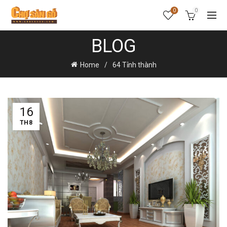
0
0
BLOG
Home
64 Tỉnh thành
16
TH8