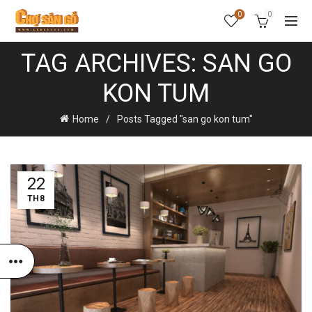
0
0
TAG ARCHIVES: SAN GO
KON TUM
Home
Posts Tagged "san go kon tum"
22
TH8