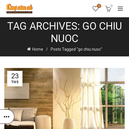
0
0
TAG ARCHIVES: GO CHIU
NUOC
Home
Posts Tagged "go chiu nuoc"
23
TH5