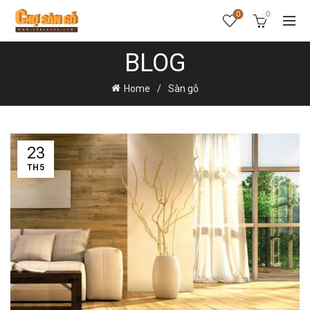
0
0
BLOG
Home
Sàn gỗ
23
TH5