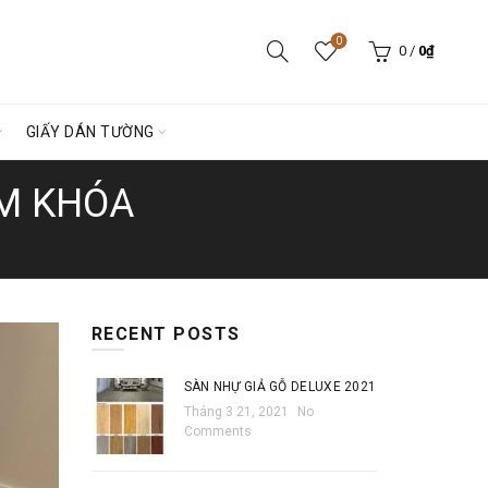
0
0
/
0
₫
GIẤY DÁN TƯỜNG
ÈM KHÓA
RECENT POSTS
SÀN NHỰ GIẢ GỖ DELUXE 2021
Tháng 3 21, 2021
No
Comments