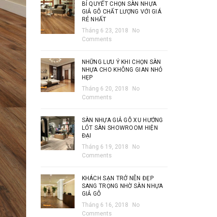
BÍ QUYẾT CHỌN SÀN NHỰA
GIẢ GỖ CHẤT LƯỢNG VỚI GIÁ
RẺ NHẤT
Tháng 6 23, 2018
No
Comments
NHỮNG LƯU Ý KHI CHỌN SÀN
NHỰA CHO KHÔNG GIAN NHỎ
HẸP
Tháng 6 20, 2018
No
Comments
SÀN NHỰA GIẢ GỖ XU HƯỚNG
LÓT SÀN SHOWROOM HIỆN
ĐẠI
Tháng 6 19, 2018
No
Comments
KHÁCH SẠN TRỞ NÊN ĐẸP
SANG TRỌNG NHỜ SÀN NHỰA
GIẢ GỖ
Tháng 6 16, 2018
No
Comments