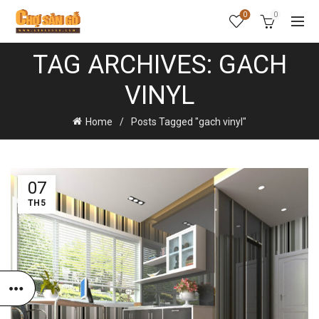
0
0
TAG ARCHIVES: GACH
VINYL
Home
Posts Tagged "gach vinyl"
07
TH5