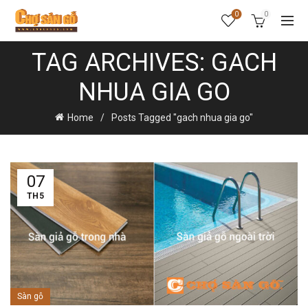
0
0
TAG ARCHIVES: GACH
NHUA GIA GO
Home
Posts Tagged "gach nhua gia go"
07
TH5
Sàn gỗ