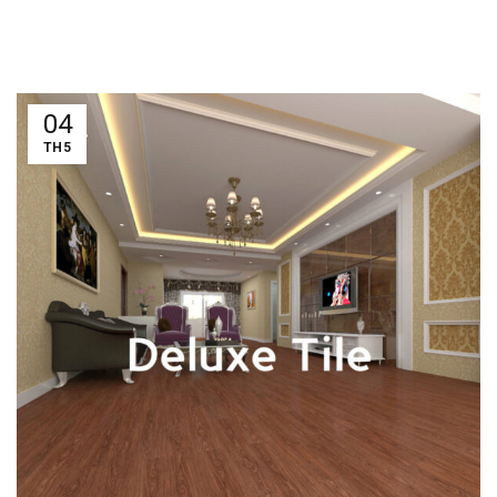
04
TH5