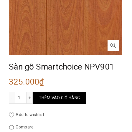
Sàn gỗ Smartchoice NPV901
325.000
₫
Sàn gỗ Smartchoice NPV901 số lượng
THÊM VÀO GIỎ HÀNG
Add to wishlist
Compare