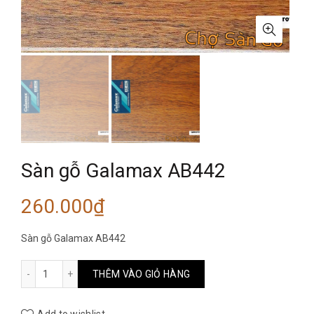
Sàn gỗ Galamax AB442
260.000
₫
Sàn gỗ Galamax AB442
Sàn gỗ Galamax AB442 số lượng
THÊM VÀO GIỎ HÀNG