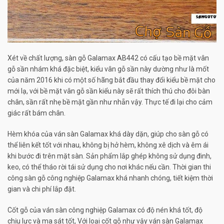
Xét về chất lượng, sàn gỗ Galamax AB442 có cấu tạo bề mặt vân
gỗ sần nhám khá đặc biệt, kiểu vân gỗ sần này dường như là mốt
của năm 2016 khi có một số hãng bắt đầu thay đổi kiểu bề mặt cho
mới lạ, với bề mặt vân gỗ sần kiểu này sẽ rất thích thú cho đôi bàn
chân, sần rất nhẹ bề mặt gần như nhẵn vậy. Thực tế đi lại cho cảm
giác rất bám chân.
Hèm khóa của ván sàn Galamax khá dày dặn, giúp cho sàn gỗ có
thể liên kết tốt với nhau, không bị hở hèm, không xê dịch và êm ái
khi bước đi trên mặt sàn. Sản phẩm lắp ghép không sử dụng đinh,
keo, có thể tháo rời tái sử dụng cho nơi khác nếu cần. Thời gian thi
công sàn gỗ công nghiệp Galamax khá nhanh chóng, tiết kiệm thời
gian và chi phí lắp đặt.
Cốt gỗ của ván sàn công nghiệp Galamax có độ nén khá tốt, độ
chịu lực và ma sát tốt, Với loại cốt gỗ như vậy ván sàn Galamax