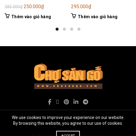
Giá
Giá
250.000
₫
295.000
₫
285.000
₫
gốc
hiện
Thêm vào giỏ hàng
Thêm vào giỏ hàng
là:
tại
285.000₫.
là:
250.000₫.
We use cookies to improve your experience on our website.
By browsing this website, you agree to our use of cookies.