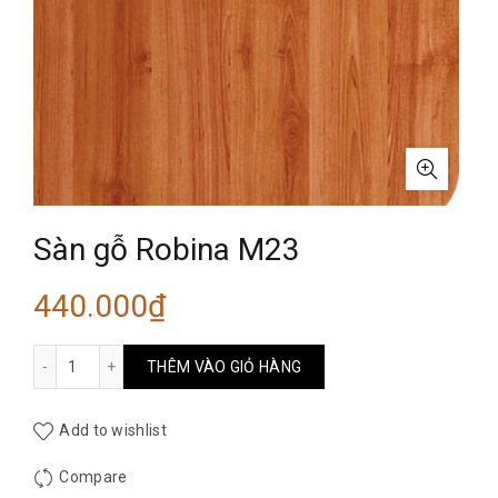
Sàn gỗ Robina M23
440.000
₫
Sàn gỗ Robina M23 số lượng
THÊM VÀO GIỎ HÀNG
Add to wishlist
Compare