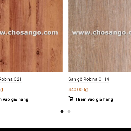
Robina C21
Sàn gỗ Robina O114
0
₫
440.000
₫
 vào giỏ hàng
Thêm vào giỏ hàng