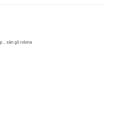
ệp
,
sàn gỗ robina