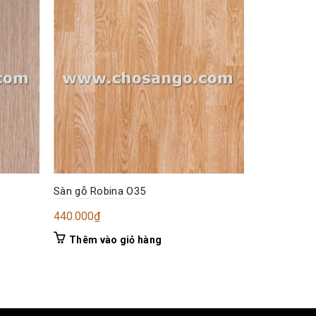
-12%
Sàn gỗ Robina O35
Sàn gỗ JAN
Gi
440.000
₫
25
285.000
₫
gố
Thêm vào giỏ hàng
Thêm và
là:
28