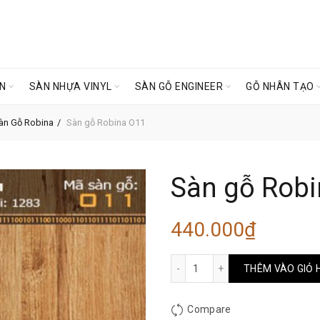
ÊN
SÀN NHỰA VINYL
SÀN GỖ ENGINEER
GỖ NHÂN TẠO
àn Gỗ Robina
Sàn gỗ Robina O11
Sàn gỗ Rob
440.000
₫
Sàn gỗ Robina O11 số lượ
THÊM VÀO GIỎ 
Compare