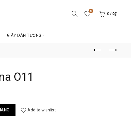
0
0
/
0
₫
GIẤY DÁN TƯỜNG
ina O11
ng
HÀNG
Add to wishlist