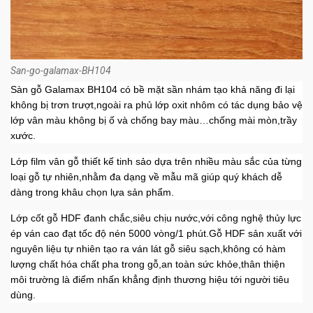
San-go-galamax-BH104
Sàn gỗ Galamax BH104 có bề mặt sần nhám tạo khả năng đi lại
không bị trơn trượt,ngoài ra phủ lớp oxit nhôm có tác dụng bảo vệ
lớp vân màu không bị ố và chống bay màu…chống mài mòn,trầy
xước.
Lớp film vân gỗ thiết kế tinh sảo dựa trên nhiều màu sắc của từng
loại gỗ tự nhiên,nhằm đa dạng về mẫu mã giúp quý khách dễ
dàng trong khâu chọn lựa sản phẩm.
Lớp cốt gỗ HDF đanh chắc,siêu chịu nước,với công nghệ thủy lực
ép ván cao đạt tốc độ nén 5000 vòng/1 phút.Gỗ HDF sản xuất với
nguyên liệu tự nhiên tạo ra ván lát gỗ siêu sạch,không có hàm
lượng chất hóa chất pha trong gỗ,an toàn sức khỏe,thân thiện
môi trường là điểm nhấn khẳng định thương hiệu tới người tiêu
dùng.