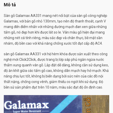
Mô tả
Sàn gỗ Galamax AA331 mang nét nổi bật của sàn gỗ công nghiệp
Galamax, với bản gỗ nhỏ 130mm, tạo nên độ thanh thoát, cạnh V
mang đến điểm nhấn với những đường mạch đan xen giữa những
tấm gỗ, nó đẹp hơn khi được lát so le. Vân màu gỗ hiện đại mang
những nét cá tính riêng, màu sắc đẹp và chân thực, bề mặt sần
nhám, độ bền cao với khả năng chống xước tốt đạt cấp độ AC4.
sàn gỗ Galamax AA331 với hệ hèm khóa được sản xuất theo công
nghệ mới Click2Click, được trang bị lớp sáp phủ ngăn ngừa nước
thấm xung quanh ván gỗ. Lắp đặt dễ dàng, không cần sử dụng keo,
độ ăn khít giữa các tấm gỗ cao, không dãn mạch hay hở mạch. Khả
năng chịu lực tốt, không bị biến dạng bởi sức nén của các đồ nội
thất nặng, chống cong vênh, giảm thiểu co ngót khi sử dụng. Độ
bền sử sản phẩm đạt trên 10 năm, màu sắc đạt độ ổn định cao.